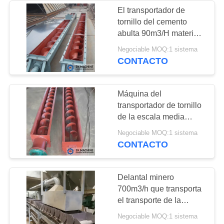
PRIVACIDAD
El transportador de
tornillo del cemento
38
abulta 90m3/H material
Trituradora del
que transporta el equipo
Negociable MOQ:1 sistema
CONTACTO
molino de bola
Máquina del
transportador de tornillo
de la escala media
5m3/H 80m3/h en planta
22
Negociable MOQ:1 sistema
del cemento
CONTACTO
Molino de bola
continuo
Delantal minero
700m3/h que transporta
el transporte de la
distancia del equipo
Negociable MOQ:1 sistema