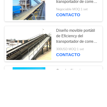
transportador de correa
37
de la grava 30-480T/H
Negociable MOQ:1 set
máquina de la
CONTACTO
trituradora de piedra
Diseño movible portátil
de Eficiency del
transportador de correa
alto con los
300USD MOQ:1 set
componentes estándar
CONTACTO
36
Máquina del tamiz
Caucho fijo minero que
vibratorio
transporta el equipo,
transportador de correa
eléctrico de la planta de
Negociable MOQ:1 set
la mina
CONTACTO
37