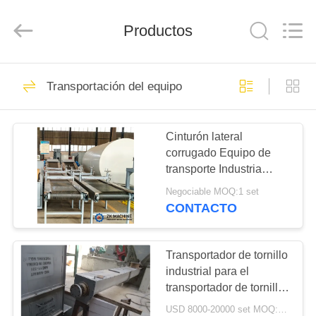
Mining
Machinery
CO.Ltd.
Productos
All
Rights
Reserved.
Developed
by
HOGAR
36
ECER
Transportación del equipo
Cadena de
PRODUCTOS
producción de
Cinturón lateral
corrugado Equipo de
LECA
VÍDEOS
transporte Industria
minera Ahorro de
Negociable MOQ:1 set
espacio Alta capacidad
DEMOSTRACIÓN
CONTACTO
de transporte
57
DE
Cadena de
VR
Transportador de tornillo
industrial para el
producción activa
transportador de tornillo
SOBRE
minero en planta del
de la cal
USD 8000-20000 set MOQ:1 sistema