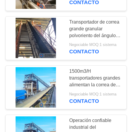
CONTACTO
57
equipo de la
Transportador de correa
grande granular
eliminación del
polvoriento del ángulo
de 300m3/H el 90°
polvo
Negociable MOQ:1 sistema
CONTACTO
1500m3/H
39
transportadores grandes
secador rotatorio
alimentan la correa de
300m m que transporta
industrial
Negociable MOQ:1 sistema
el equipo
CONTACTO
Operación confiable
industrial del