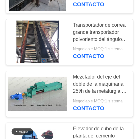
NOSOTROS
cemento
CONTACTO
VIAJE
Transportador de correa
19
DE
grande transportador
Línea de producción
polvoriento del ángulo
LA
del equipo 300m3/H el
de magnesio
Negociable MOQ:1 sistema
FÁBRICA
90°
CONTACTO
CONTROL
Mezclador del eje del
DE
doble de la maquinaria
CALIDAD
25t/h de la metalurgia de
69
la escala media
Negociable MOQ:1 sistema
amoladora del
CONTACTO
ÉNTRENOS
molino de bola
EN
Elevador de cubo de la
CONTACTO
planta del cemento