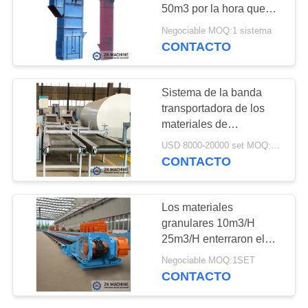
CON
50m3 por la hora que
transporta el equipo
Negociable MOQ:1 sistema
CONTACTO
92
NOTICIAS
Equipo de la
PIDA
Sistema de la banda
granulación
transportadora de los
UNA
materiales de
CITA
construcción de la
USD 8000-20000 set MOQ:1 sistema
escala media 217m3/h
CONTACTO
MAPA
119
DEL
Los materiales
Equipo de la
granulares 10m3/H
SITIO
25m3/H enterraron el
calcinación
transportador del
Negociable MOQ:1SET
POLÍTICA
raspador
CONTACTO
DE