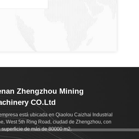
enan Zhengzhou Mining
chinery CO.Ltd
empresa está ubicada en Qiaolou Caizhai Industrial
e, West 5th Ring Road, ciudad de Zhengzhou, con
 superficie de más de 80000 m2.