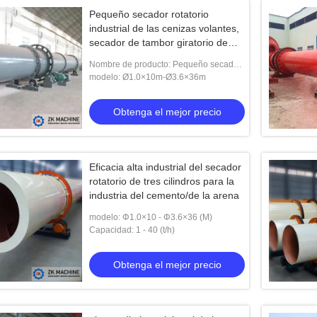
Pequeño secador rotatorio
industrial de las cenizas volantes,
secador de tambor giratorio de
tres cilindros
Nombre de producto: Pequeño secador
de Ash Three Cylinder Rotary Drum de
modelo: Ø1.0×10m-Ø3.6×36m
la mosca en venta
Obtenga el mejor precio
Eficacia alta industrial del secador
rotatorio de tres cilindros para la
industria del cemento/de la arena
modelo: Φ1.0×10 - Φ3.6×36 (M)
Capacidad: 1 - 40 (t/h)
Obtenga el mejor precio