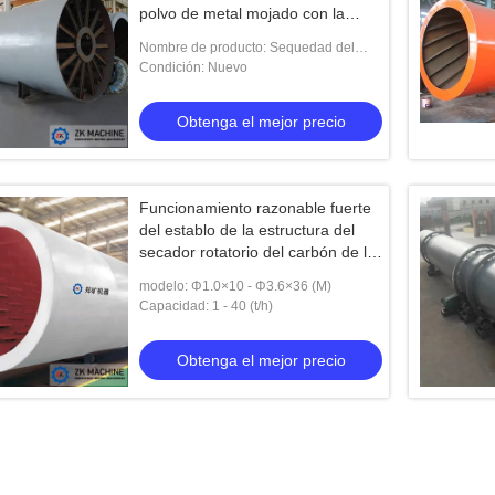
polvo de metal mojado con la
certificación del CE ISO
Nombre de producto: Sequedad del
equipo del mineral de hierro, secando el
Condición: Nuevo
polvo de metal mojado
Obtenga el mejor precio
Funcionamiento razonable fuerte
del establo de la estructura del
secador rotatorio del carbón de la
adaptabilidad
modelo: Φ1.0×10 - Φ3.6×36 (M)
Capacidad: 1 - 40 (t/h)
Obtenga el mejor precio