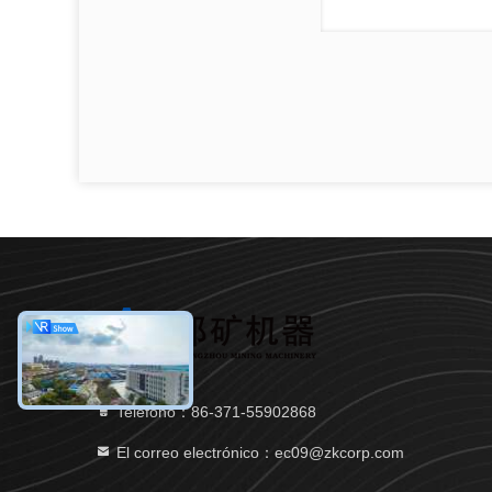
Teléfono：86-371-55902868
El correo electrónico：ec09@zkcorp.com