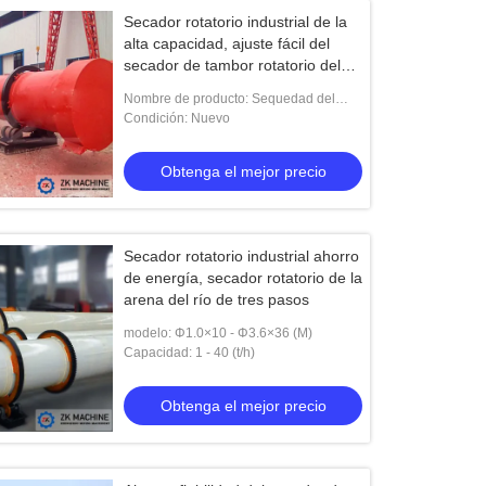
Secador rotatorio industrial de la
alta capacidad, ajuste fácil del
secador de tambor rotatorio del
carbón
Nombre de producto: Sequedad del
carbón del tambor de la alta capacidad,
Condición: Nuevo
secadora del carbón
Obtenga el mejor precio
Secador rotatorio industrial ahorro
de energía, secador rotatorio de la
arena del río de tres pasos
modelo: Φ1.0×10 - Φ3.6×36 (M)
Capacidad: 1 - 40 (t/h)
Obtenga el mejor precio