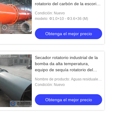
rotatorio del carbón de la escoria
de la alta precisión
Condición: Nuevo
modelo: Φ1.0×10 - Φ3.6×36 (M)
Obtenga el mejor precio
Secador rotatorio industrial de la
bomba da alta temperatura,
equipo de sequía rotatorio del
barro de aguas residuales
Nombre de producto: Aguas residuales
das alta temperatura de la bomba
Condición: Nuevo
caminar por el fango el equipo de
sequedad con pre
Obtenga el mejor precio