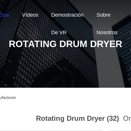
ctos
Vídeos
Demostración
Sobre
De VR
Nosotros
ROTATING DRUM DRYER
ufacturer
Rotating Drum Dryer (32)
On