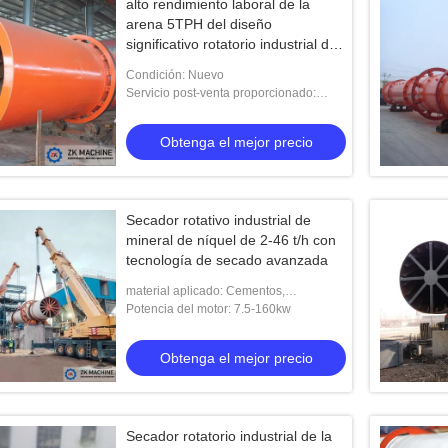
alto rendimiento laboral de la
arena 5TPH del diseño
significativo rotatorio industrial del
secador
Condición: Nuevo
Servicio post-venta proporcionado:
Dirige disponible para mantener la
maquinaria en ultramar
Obtenga el mejor precio
Secador rotativo industrial de
mineral de níquel de 2-46 t/h con
tecnología de secado avanzada
material aplicado: Cementos,
clínqueros, lodos, carbón, minerales,
Potencia del motor: 7.5-160kw
piedra caliza y lodo
Obtenga el mejor precio
Secador rotatorio industrial de la