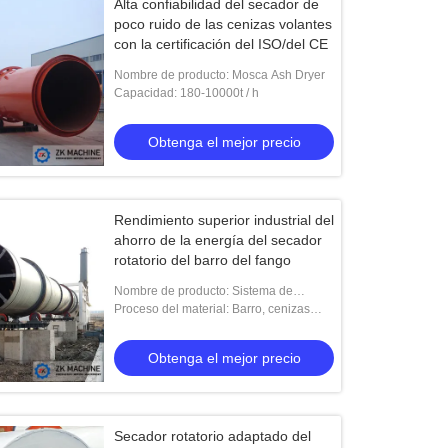
Alta confiabilidad del secador de
poco ruido de las cenizas volantes
con la certificación del ISO/del CE
Nombre de producto: Mosca Ash Dryer
Capacidad: 180-10000t / h
Obtenga el mejor precio
Rendimiento superior industrial del
ahorro de la energía del secador
rotatorio del barro del fango
Nombre de producto: Sistema de
secador del barro/fabricante chino de
Proceso del material: Barro, cenizas
una máquina más seca del fango
volantes, polvo del carbón, escoria
Obtenga el mejor precio
Secador rotatorio adaptado del