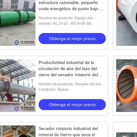
estructura razonable, pequeño
coste energético de punto bajo del
secador rotatorio
Nombre de producto: Equipo del
secador rotatorio industrial/del secador
modelo: Φ1.0×10 - Φ3.6×36 (M)
rotatorio
Obtenga el mejor precio
Productividad industrial de la
circulación de aire del lazo del
cierre del secador rotatorio del
barro de aguas residuales alta
Nombre de producto: Secador del barro
de aguas residuales, secador cercano
Condición: Nuevo
del barro de la circulación de aire del
lazo
Obtenga el mejor precio
Secador rotatorio industrial del
mineral de hierro que seca el