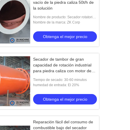
vacío de la piedra caliza 50t/h de
la solución
Nombre de producto: Secador rotatorio
de la piedra caliza
Nombre de la marca: ZK Corp
Obtenga el mejor precio
Secador de tambor de gran
capacidad de rotación industrial
para piedra caliza con motor de
7.5-160kw
Tiempo de secado: 30-60 minutos
humedad de entrada: El 20%
Obtenga el mejor precio
Reparación fácil del consumo de
combustible bajo del secador