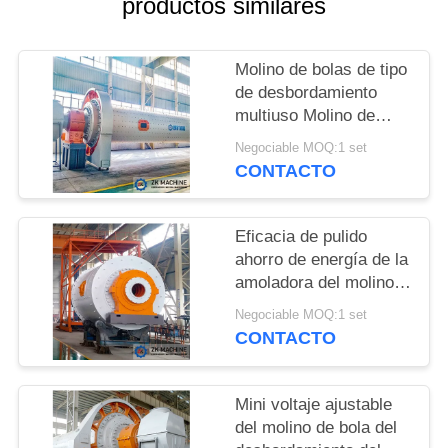
productos similares
CON
NOTICIAS
Molino de bolas de tipo
de desbordamiento
multiuso Molino de
PIDA
bolas de tipo de
Negociable MOQ:1 set
desbordamiento
UNA
CONTACTO
multiuso
CITA
Eficacia de pulido
ahorro de energía de la
MAPA
amoladora del molino
DEL
de bola del mineral del
Negociable MOQ:1 set
SITIO
oro de la explotación
CONTACTO
minera alta
POLÍTICA
Mini voltaje ajustable
DE
del molino de bola del