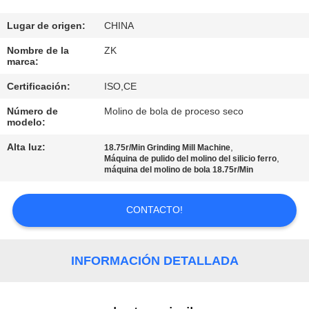
NOSOTROS
Lugar de origen:
CHINA
VIAJE
Nombre de la
ZK
marca:
DE
Certificación:
ISO,CE
LA
Número de
Molino de bola de proceso seco
FÁBRICA
modelo:
Alta luz:
,
18.75r/Min Grinding Mill Machine
CONTROL
,
Máquina de pulido del molino del silicio ferro
máquina del molino de bola 18.75r/Min
DE
CALIDAD
CONTACTO!
ÉNTRENOS
INFORMACIÓN DETALLADA
EN
CONTACTO