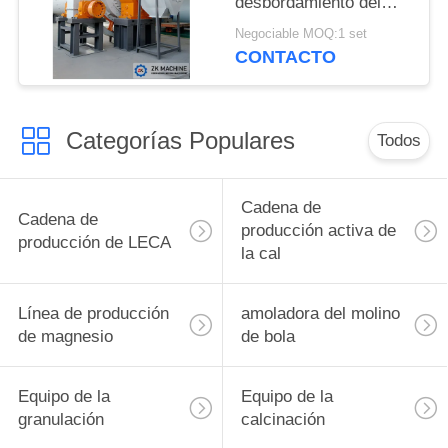
desbordamiento del
PRIVACIDAD
cemento con la
Negociable MOQ:1 set
certificación del CE del
CONTACTO
ISO
Categorías Populares
Todos
Cadena de
Cadena de
producción activa de
producción de LECA
la cal
Línea de producción
amoladora del molino
de magnesio
de bola
Equipo de la
Equipo de la
granulación
calcinación