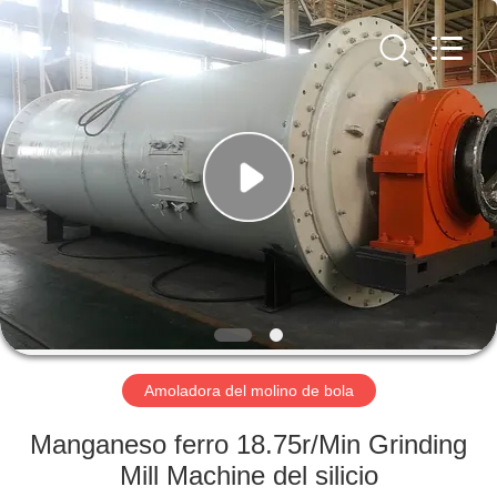
Mining
Machinery
CO.Ltd.
All
Rights
Reserved.
Developed
by
HOGAR
ECER
PRODUCTOS
VÍDEOS
DEMOSTRACIÓN
DE
VR
Amoladora del molino de bola
Manganeso ferro 18.75r/Min Grinding
SOBRE
Mill Machine del silicio