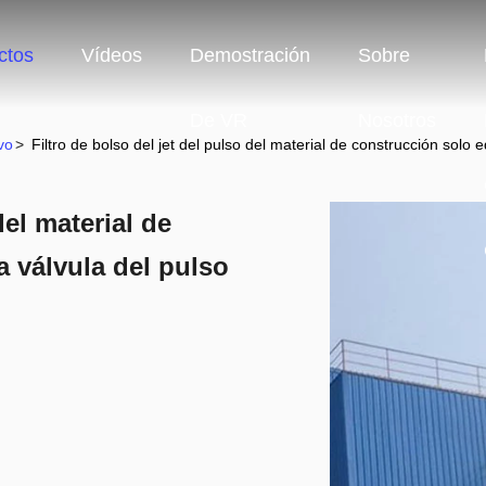
ctos
Vídeos
Demostración
Sobre
De VR
Nosotros
vo
>
Filtro de bolso del jet del pulso del material de construcción solo 
del material de
 válvula del pulso