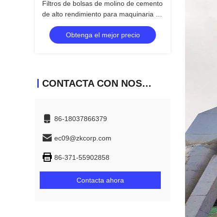
Filtros de bolsas de molino de cemento
de alto rendimiento para maquinaria de
plantas de procesamiento de cemento
Obtenga el mejor precio
CONTACTA CON NOSOTROS
86-18037866379
ec09@zkcorp.com
86-371-55902858
Contacta ahora