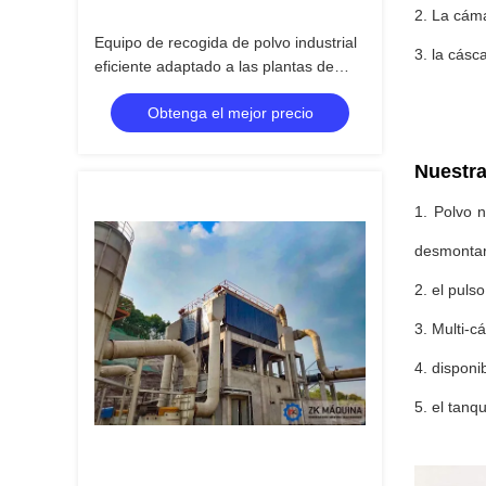
2. La cáma
Equipo de recogida de polvo industrial
3. la cásc
eficiente adaptado a las plantas de
cemento
Obtenga el mejor precio
Nuestra
1. Polvo 
desmontar 
2. el puls
3. Multi-cá
4. disponi
5. el tanq