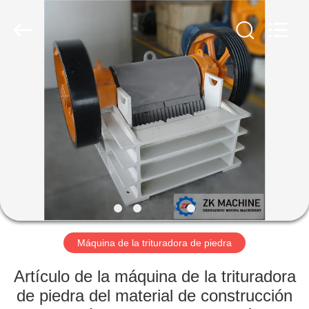
Mining
Machinery
CO.Ltd.
All
Rights
Reserved.
Developed
by
HOGAR
ECER
PRODUCTOS
VÍDEOS
DEMOSTRACIÓN
DE
VR
Máquina de la trituradora de piedra
Artículo de la máquina de la trituradora
SOBRE
de piedra del material de construcción