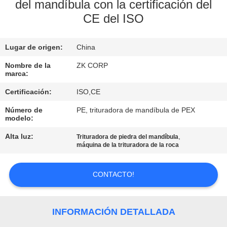
NOSOTROS
del mandíbula con la certificación del
CE del ISO
VIAJE
Lugar de origen:
China
DE
LA
Nombre de la
ZK CORP
marca:
FÁBRICA
Certificación:
ISO,CE
Número de
PE, trituradora de mandíbula de PEX
CONTROL
modelo:
DE
Alta luz:
,
Trituradora de piedra del mandíbula
máquina de la trituradora de la roca
CALIDAD
CONTACTO!
ÉNTRENOS
EN
INFORMACIÓN DETALLADA
CONTACTO