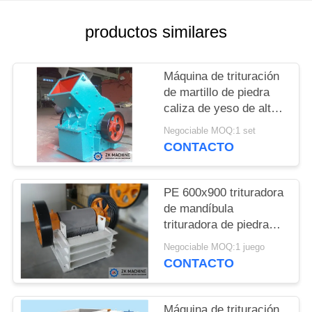
CON
productos similares
NOTICIAS
Máquina de trituración
PIDA
de martillo de piedra
caliza de yeso de alta
UNA
eficiencia PC600x400
Negociable MOQ:1 set
CITA
en venta
CONTACTO
MAPA
PE 600x900 trituradora
DEL
de mandíbula
trituradora de piedra
SITIO
caliza Máquina de alta
Negociable MOQ:1 juego
eficiencia condiciones
CONTACTO
POLÍTICA
de trabajo confiables
DE
Máquina de trituración